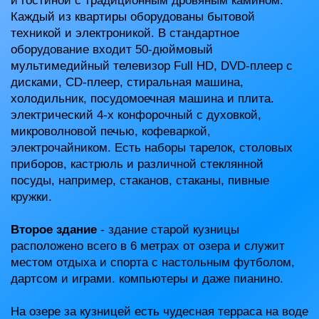
и гостиной с традиционным дровяным камином.
Каждый из квартиры оборудованы бытовой
техникой и электроникой. В стандартное
оборудование входит 50-дюймовый
мультимедийный телевизор Full HD, DVD-плеер с
дисками, CD-плеер, стиральная машина,
холодильник, посудомоечная машина и плита.
электрический 4-х конфорочный с духовкой,
микроволновой печью, кофеваркой,
электрочайником. Есть наборы тарелок, столовых
приборов, кастрюль и различной стеклянной
посуды, например, стаканов, стаканы, пивные
кружки.
Второе здание
- здание старой кузницы
расположено всего в 6 метрах от озера и служит
местом отдыха и спорта с настольным футболом,
дартсом и играми. компьютеры и даже пианино.
На озере за кузницей есть чудесная терраса на воде