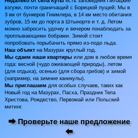
Недалеко от села Куты
есть заповедник Пилацкие
взгужи, почти граничащий с Борецкой пущей; Мы в
3 км от бункеров Гиммлера, в 14 км место обитания
зубров, 15 км до порта в Штынорте и т. д. Летом
можно забросить удочку и вечером понаблюдать за
проплывающими бобрами. Зимой стоит
попробовать порыбачить прямо из-подо льда.
Наш объект
на Мазурах круглый год.
Мы сдаем наши квартиры
или дом в любое время
года: весной (чудо оживающей природы), летом
(для отдыха), осенью (для сбора грибов) и зимой
(например, на зимние каникулы).
Мы приглашаем
для особых случаев, таких как
Новый год на Мазурах, Пасха, Праздник Тела
Христова, Рождество, Первомай или Польский
митинг.
⮕ Проверьте наше предложение
⬅