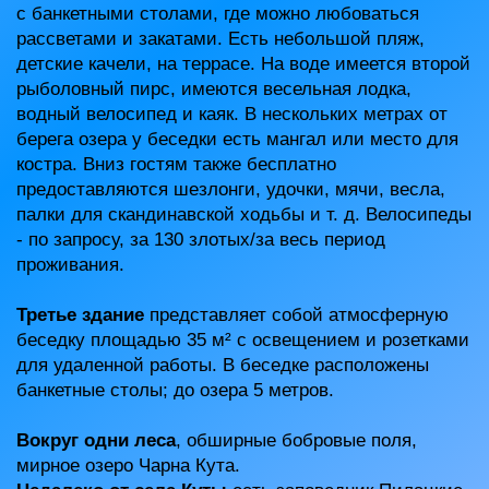
с банкетными столами, где можно любоваться
рассветами и закатами. Есть небольшой пляж,
детские качели, на террасе. На воде имеется второй
рыболовный пирс, имеются весельная лодка,
водный велосипед и каяк. В нескольких метрах от
берега озера у беседки есть мангал или место для
костра. Вниз гостям также бесплатно
предоставляются шезлонги, удочки, мячи, весла,
палки для скандинавской ходьбы и т. д. Велосипеды
- по запросу, за 130 злотых/за весь период
проживания.
Третье здание
представляет собой атмосферную
беседку площадью 35 м² с освещением и розетками
для удаленной работы. В беседке расположены
банкетные столы; до озера 5 метров.
Вокруг одни леса
, обширные бобровые поля,
мирное озеро Чарна Кута.